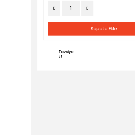
Sepete Ekle
Tavsiye
Et