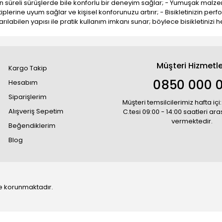
zun süreli sürüşlerde bile konforlu bir deneyim sağlar; - Yumuşak malze
tiplerine uyum sağlar ve kişisel konforunuzu artırır; - Bisikletinizin p
rılabilen yapısı ile pratik kullanım imkanı sunar; böylece bisikletinizi 
Müşteri Hizmetle
Kargo Takip
0850 000 
Hesabım
Siparişlerim
Müşteri temsilcilerimiz hafta içi:
Alışveriş Sepetim
C.tesi 09:00 - 14:00 saatleri ar
vermektedir.
Beğendiklerim
Blog
 ile korunmaktadır.