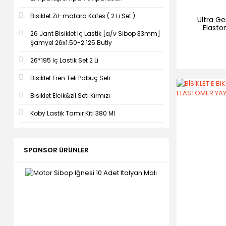
Bisiklet Zil-matara Kafes ( 2 Li Set )
Ultra Ge
Elastom
26 Jant Bisiklet Iç Lastik [a/v Sibop 33mm]
Şamyel 26x1.50-2.125 Butly
26*195 Iç Lastik Set 2 Li
Bisiklet Fren Teli Pabuç Seti
Bisiklet Elcik&zil Seti Kırmızı
Koby Lastik Tamir Kiti 380 Ml
SPONSOR ÜRÜNLER