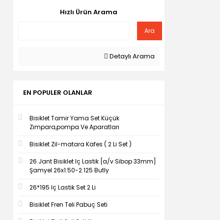
Hızlı Ürün Arama
Ara
Detaylı Arama
EN POPULER OLANLAR
Bisiklet Tamir Yama Set Küçük
Zımpara,pompa Ve Aparatları
Bisiklet Zil-matara Kafes ( 2 Li Set )
26 Jant Bisiklet Iç Lastik [a/v Sibop 33mm]
Şamyel 26x1.50-2.125 Butly
26*195 Iç Lastik Set 2 Li
Bisiklet Fren Teli Pabuç Seti