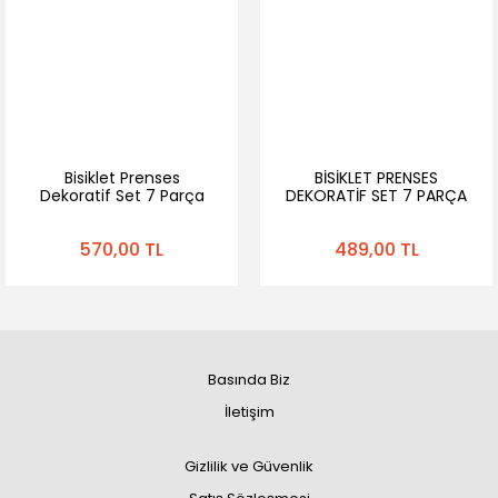
Bisiklet Prenses
BİSİKLET PRENSES
Dekoratif Set 7 Parça
DEKORATİF SET 7 PARÇA
(zil Ayna Sele Sepet
(ZİL AYNA SELE SEPET
Püskül Elcik Rüzgar Gülü
PÜSK
570,00 TL
489,00 TL
)
Basında Biz
İletişim
Gizlilik ve Güvenlik