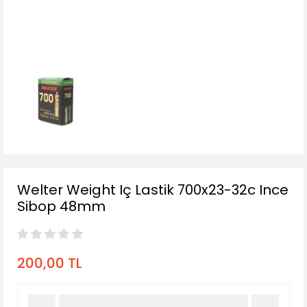
Sele Borusu
Shımano Grubu
Tel-Kablo
Vites kolu
zincirler
Welter Weight Iç Lastik 700x23-32c Ince
Sibop 48mm
200,00 TL