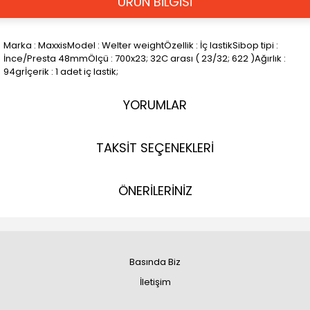
ÜRÜN BİLGİSİ
Marka : MaxxisModel : Welter weightÖzellik : İç lastikSibop tipi :
İnce/Presta 48mmÖlçü : 700x23; 32C arası ( 23/32; 622 )Ağırlık :
94grİçerik : 1 adet iç lastik;
YORUMLAR
TAKSİT SEÇENEKLERİ
ÖNERİLERİNİZ
Basında Biz
İletişim