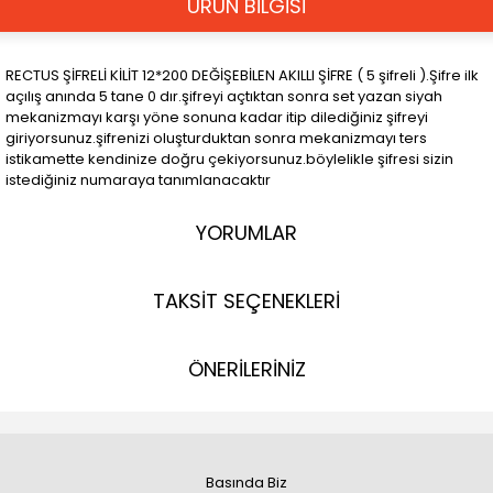
ÜRÜN BİLGİSİ
RECTUS ŞİFRELİ KİLİT 12*200 DEĞİŞEBİLEN AKILLI ŞİFRE ( 5 şifreli ).Şifre ilk
açılış anında 5 tane 0 dır.şifreyi açtıktan sonra set yazan siyah
mekanizmayı karşı yöne sonuna kadar itip dilediğiniz şifreyi
giriyorsunuz.şifrenizi oluşturduktan sonra mekanizmayı ters
istikamette kendinize doğru çekiyorsunuz.böylelikle şifresi sizin
istediğiniz numaraya tanımlanacaktır
YORUMLAR
TAKSİT SEÇENEKLERİ
ÖNERİLERİNİZ
Basında Biz