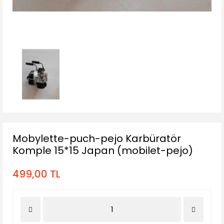
Sele Borusu
Shımano Grubu
Tel-Kablo
Vites kolu
zincirler
Mobylette-puch-pejo Karbüratör
Komple 15*15 Japan (mobilet-pejo)
499,00 TL