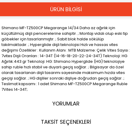
ÜRÜN BİLGİSİ
Shimano MF-TZ500CP Megarange 14/34 Daha az ağırlık için
küçültülmüş dişli pencerelerine sahiptir. ; Montajı vidalı olup eski tip
göbekler için tasarlanmıştır. ; Sabit blok halde sökülüp
takılmaktadır. ; Hyperglide dişli teknolojisi Hızlı ve hassas vites
değişimi Özellikler : Kullanım Alanı : MTB Malzeme: Çelik Vites Sayısı :
7vites Dişli Oranları : 14-34T (14-16-18-20-22-24-34T) Teknoloji: HG
Ağırlık:443 gr Teknoloji: HG: Shimano Hyperglide (HG) teknolojiye
sahip ruble hızlı stabil ve duyarlı geçiş sağlar. ; Bilgisayar da özel
olarak tasarlanan dişli tasarımı sayesinde maksimum hızda vites
geçişi sağlar. ; HG dişliler sonraki dişliye doğrudan geçiş sağlar. ;
Teslimat kapsamı : 1 adet Shimano MF-TZ500CP Megarange Ruble
7Vites 14-34T;
YORUMLAR
TAKSİT SEÇENEKLERİ