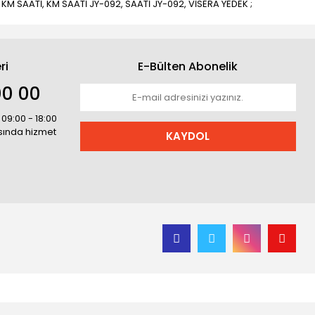
K KM SAATİ, KM SAATİ JY-092, SAATİ JY-092, VİSERA YEDEK ;
ri
E-Bülten Abonelik
00 00
 09:00 - 18:00
asında hizmet
KAYDOL