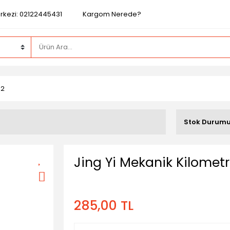
rkezi: 02122445431
Kargom Nerede?
92
Stok Durum
Jing Yi Mekanik Kilomet
285,00 TL