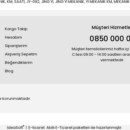
İK, KM, SAATİ, JY-092, JING YI, JING YI MEKANİK, YI MEKANİK KM, MEKANİ
Müşteri Hizmetle
Kargo Takip
0850 000 
Hesabım
Siparişlerim
Müşteri temsilcilerimiz hafta içi:
Alışveriş Sepetim
C.tesi 09:00 - 14:00 saatleri ar
vermektedir.
Beğendiklerim
Blog
 ile korunmaktadır.
®
IdeaSoft
|
E-ticaret
Akıllı E-Ticaret paketleri ile hazırlanmıştır.