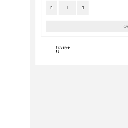
Ge
Tavsiye
Et