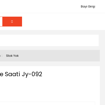
Bayi Girişi
u
Stok Yok
re Saati Jy-092