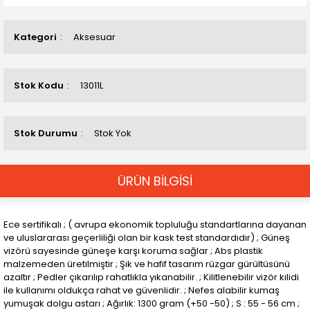
Kategori
Aksesuar
Stok Kodu
13011L
Stok Durumu
Stok Yok
ÜRÜN BİLGİSİ
Ece sertifikalı ; ( avrupa ekonomik topluluğu standartlarına dayanan
ve uluslararası geçerliliği olan bir kask test standardıdır) ; Güneş
vizörü sayesinde güneşe karşı koruma sağlar ; Abs plastik
malzemeden üretilmiştir ; Şık ve hafif tasarım rüzgar gürültüsünü
azaltır ; Pedler çıkarılıp rahatlıkla yıkanabilir. ; Kilitlenebilir vizör kilidi
ile kullanımı oldukça rahat ve güvenlidir. ; Nefes alabilir kumaş
yumuşak dolgu astarı ; Ağırlık: 1300 gram (+50 -50) ; S : 55 - 56 cm ;