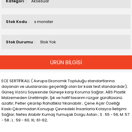
Kategori
Aksesuar
Stok Kodu
s monster
Stok Durumu
Stok Yok
ÜRÜN BİLGİSİ
ECE SERTİFİKALI; ( Avrupa Ekonomik Topluluğu standartlarına
dayanan ve uluslararası geçerliliği olan bir kask test standardıdır);
Güneş Vizörü Sayesinde Güneşe karşı Koruma Sağlar; ABS Plastik
Malzemeden Üretilmiştir; Şık ve hafif tasarım rüzgar gürültüsünü
azaltır; Petler çıkarılıp Rahatlıkla Yıkanabilir.; Çene Açılır Özelliği
Kaskı Çıkarmadan Konuşup Çevredeki İnsanlarla Kolayca İletişimi
Sağlar; Nefes Alabilir Kumaş Yumuşak Dolgu Astarı ; S : 55 - 56; M :57
- 58 ; L : 59 - 60; XL: 61-62;