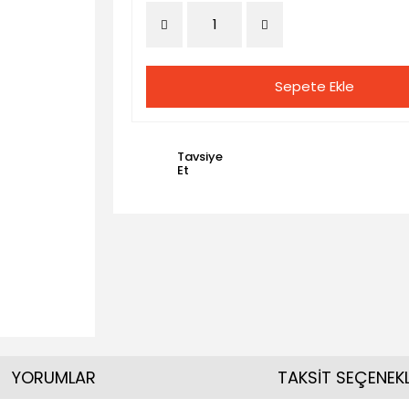
Sepete Ekle
Tavsiye
Et
YORUMLAR
TAKSİT SEÇENEKL