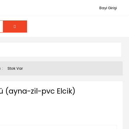
Bayi Girişi
u
Stok Var
Lü (ayna-zil-pvc Elcik)