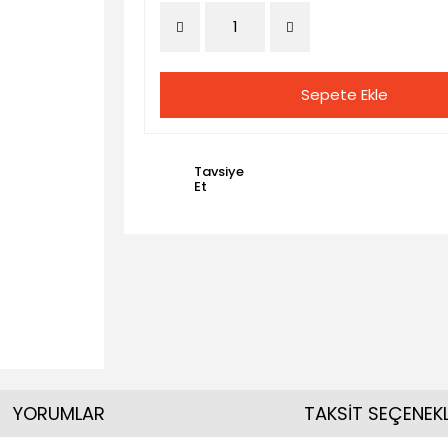
Sepete Ekle
Tavsiye
Et
YORUMLAR
TAKSİT SEÇENEKL