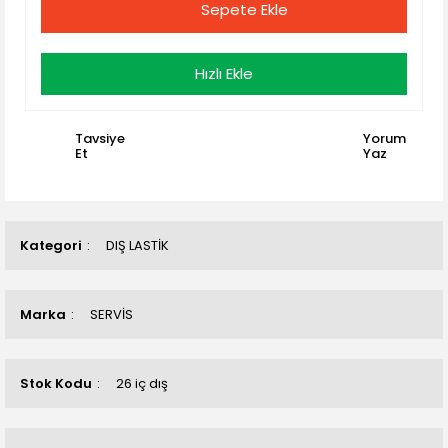
Sepete Ekle
Hızlı Ekle
Tavsiye
Yorum
Et
Yaz
Kategori
DIŞ LASTİK
Marka
SERVİS
Stok Kodu
26 iç dış