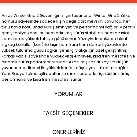
Anlas Winter Grip 2 Güvenliğiniz için tasarlandı. Winter Grip 2 Silikalı
hamuru sayesinde sadece kışın değil, dört mevsim boyunca, her
türlü hava koşulunda sürüş emniyeti ve performansı sağlar. V profilli
geniş tahliye kanalları hem artırılmış sürüş stabilitesi hem de ıslak
zeminlerde yüksek tahliye gücü sunar. Yüzeyinde bulunan kılcal
zigzag kanallar(kerf) ile kışın hem kuru hem de karlı yüzeylerde
yüksek tutunma gücü sağlar. Şehir içi trafiği için özel geliştirilmiş
karkas yapısı sayesinde yüksek viraj emniyeti, kısa fren mesafesi ve
dinamik sürüş performansı sunar. Azaltılmış ses düzeyi ve düşük
yuvarlanma direnci ile yüksek konfor, düşük yakıt tüketimi sağlar.
Yeni, Radyal teknolojili ebatlar ile maxi scooterlar için üstün sürüş
performansı ve kısa fren mesafesi sunar.
YORUMLAR
TAKSİT SEÇENEKLERİ
ÖNERİLERİNİZ