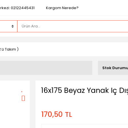
rkezi: 02122445431
Kargom Nerede?
 Li Takım )
K
Stok Durum
16x175 Beyaz Yanak Iç Dış
170,50 TL